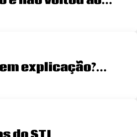
o e não voltou ao…
 sem explicação?…
s do STJ