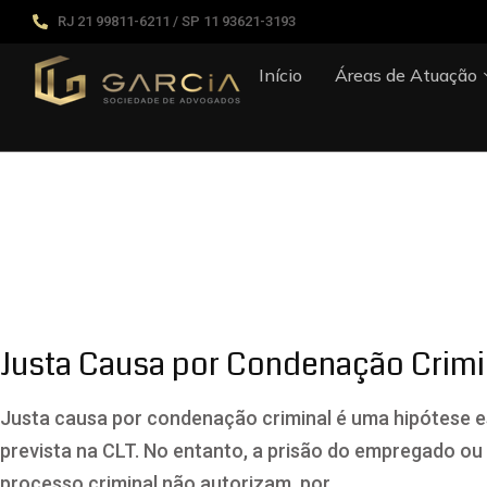
RJ 21 99811-6211 / SP 11 93621-3193
Início
Áreas de Atuação
Artigos Jurídi
Justa Causa por Condenação Crimi
Justa causa por condenação criminal é uma hipótese e
prevista na CLT. No entanto, a prisão do empregado ou 
processo criminal não autorizam, por