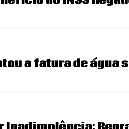
nefício do INSS negad
tou a fatura de água
r Inadimplência: Regra