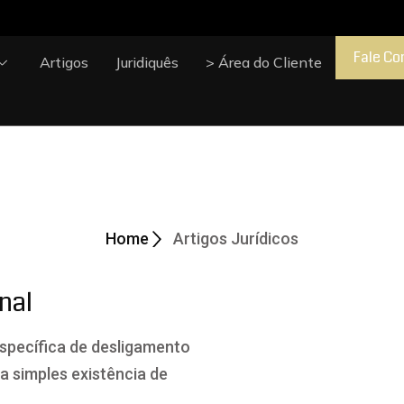
Fale Co
Artigos
Juridiquês
> Área do Cliente
cos
Home
Artigos Jurídicos
nal
specífica de desligamento
a simples existência de