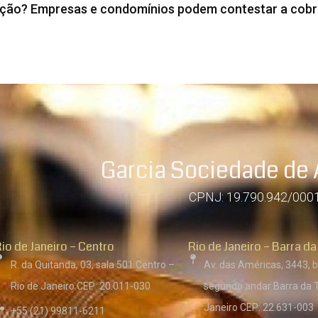
cação? Empresas e condomínios podem contestar a cob
Garcia Sociedade de
CPNJ: 19.790.942/000
io de Janeiro – Centro
Rio de Janeiro – Barra da
R. da Quitanda, 03, sala 501 Centro –
Av. das Américas, 3443, b
Rio de Janeiro CEP: 20.011-030
segundo andar Barra da T
Janeiro CEP: 22.631-003
+55 (21) 99811-6211