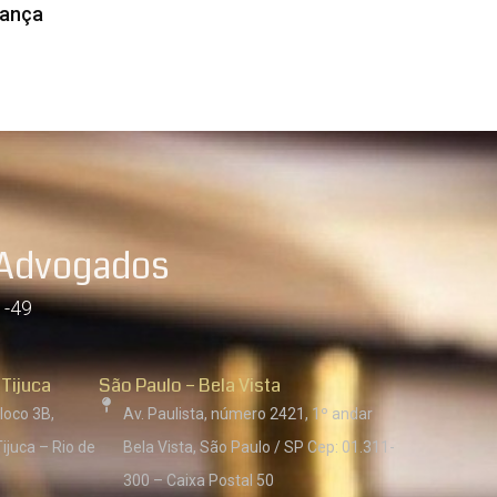
rança
 Advogados
1-49
 Tijuca
São Paulo – Bela Vista
loco 3B,
Av. Paulista, número 2421, 1º andar
ijuca – Rio de
Bela Vista, São Paulo / SP Cep: 01.311-
300 – Caixa Postal 50