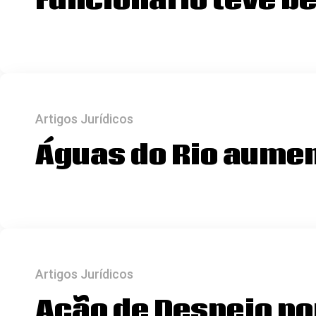
Funcionário teve be
Artigos Jurídicos
Águas do Rio aumen
Artigos Jurídicos
Ação de Despejo po