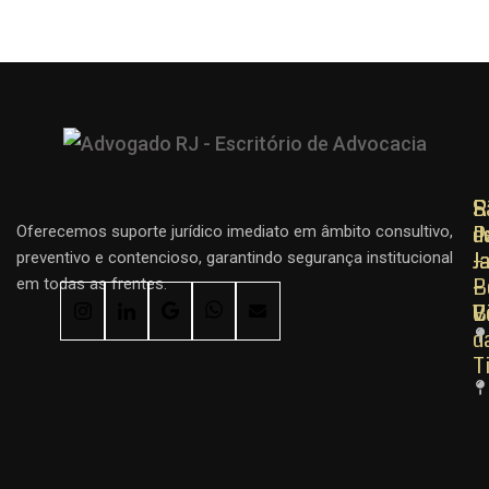
R
R
S
d
d
P
Oferecemos suporte jurídico imediato em âmbito consultivo,
J
J
–
preventivo e contencioso, garantindo segurança institucional
–
–
B
em todas as frentes.
C
B
V
d
T