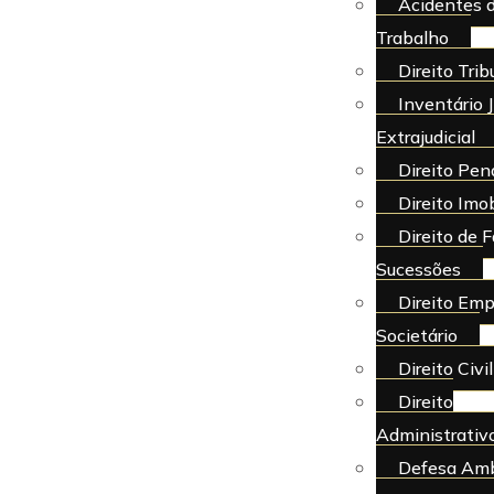
Acidentes 
Trabalho
Direito Trib
Inventário J
Extrajudicial
Direito Pen
Direito Imob
Direito de F
Sucessões
Direito Emp
Societário
Direito Civil
Direito
Administrativ
Defesa Amb