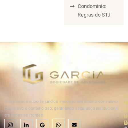
Condomínio:
Regras do STJ
R
R
S
d
d
P
Oferecemos suporte jurídico imediato em âmbito consultivo,
J
J
–
preventivo e contencioso, garantindo segurança institucional
–
–
B
em todas as frentes.
C
B
V