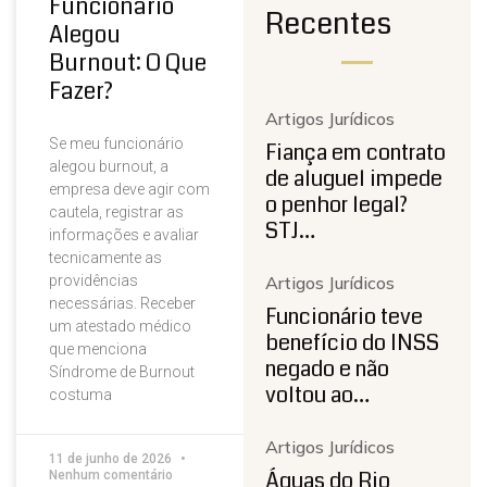
Funcionário
Recentes
Alegou
Burnout: O Que
Fazer?
Artigos Jurídicos
Se meu funcionário
Fiança em contrato
alegou burnout, a
de aluguel impede
empresa deve agir com
o penhor legal?
cautela, registrar as
STJ…
informações e avaliar
tecnicamente as
providências
Artigos Jurídicos
necessárias. Receber
Funcionário teve
um atestado médico
benefício do INSS
que menciona
negado e não
Síndrome de Burnout
voltou ao…
costuma
Artigos Jurídicos
11 de junho de 2026
Águas do Rio
Nenhum comentário