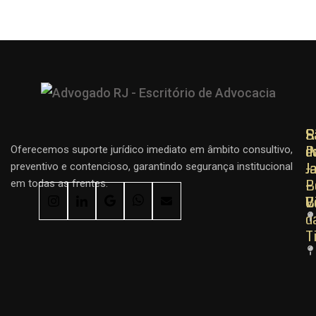
R
R
S
d
d
P
Oferecemos suporte jurídico imediato em âmbito consultivo,
J
J
–
preventivo e contencioso, garantindo segurança institucional
–
–
B
em todas as frentes.
C
B
V
d
T