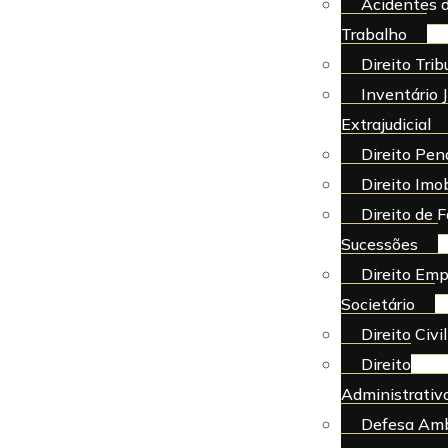
Acidentes 
Trabalho
Direito Trib
Inventário J
Extrajudicial
Direito Pen
Direito Imob
Direito de F
Sucessões
Direito Emp
Societário
Direito Civil
Direito
Administrativ
Defesa Amb