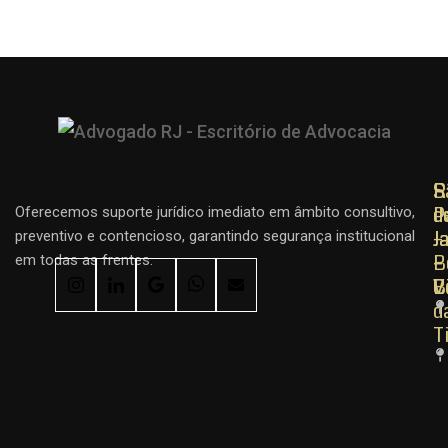
R
R
S
d
d
P
Oferecemos suporte jurídico imediato em âmbito consultivo,
J
J
–
preventivo e contencioso, garantindo segurança institucional
–
–
B
em todas as frentes.
C
B
V
d
T