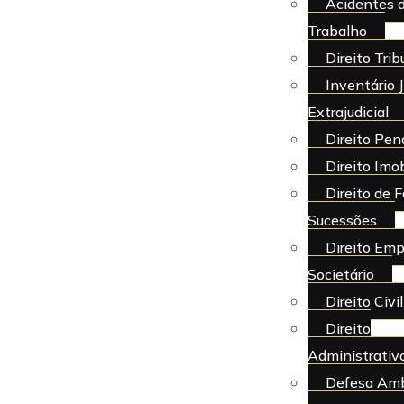
Acidentes 
Trabalho
Direito Trib
Inventário J
Extrajudicial
Direito Pen
Direito Imob
Direito de F
Sucessões
Direito Emp
Societário
Direito Civil
Direito
Administrativ
Defesa Amb