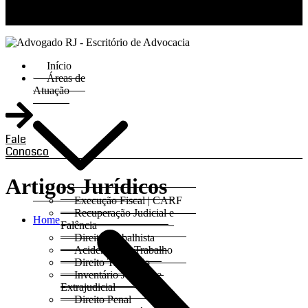
RJ 21 99811-6211 / SP 11 93621-3193
Início
Áreas de
Atuação
Fale
Conosco
Artigos Jurídicos
Execução Fiscal | CARF
Recuperação Judicial e
Home
Falência
Direito Trabalhista
Acidentes do Trabalho
Direito Tributário
Inventário Judicial e
Extrajudicial
Direito Penal