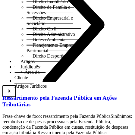
Direito Imobiliário
Direito de Família e
Sucessões
Direito Empresarial e
Societário
Direito Civil
Direito Administrativo
Defesa Ambiental
Planejamento Empresarial e
Patrimonial
Direito Desportivo
Artigos
Juridiquês
> Área do
Cliente
Artigos Jurídicos
X
Ressarcimento pela Fazenda Pública em Ações
Tributárias
Frase-chave de foco: ressarcimento pela Fazenda PúblicaSinônimos:
reembolso de despesas processuais pela Fazenda Pública,
condenação da Fazenda Pública em custas, restituição de despesas
em ação tributária Ressarcimento pela Fazenda Pública