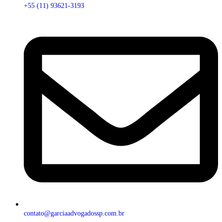
+55 (11) 93621-3193
contato@garciaadvogadossp.com.br