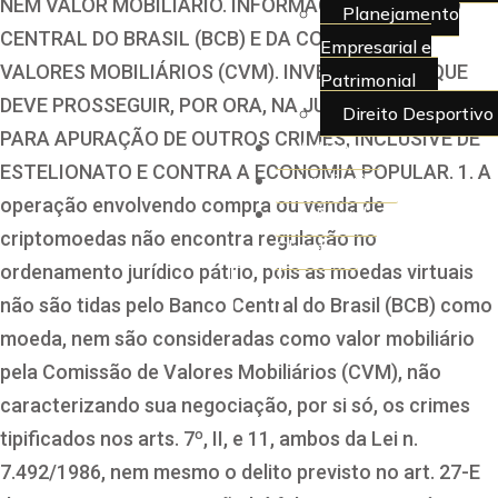
NEM VALOR MOBILIÁRIO. INFORMAÇÃO DO BANCO
Planejamento
CENTRAL DO BRASIL (BCB) E DA COMISSÃO DE
Empresarial e
VALORES MOBILIÁRIOS (CVM). INVESTIGAÇÃO QUE
Patrimonial
DEVE PROSSEGUIR, POR ORA, NA JUSTIÇA ESTADUAL,
Direito Desportivo
PARA APURAÇÃO DE OUTROS CRIMES, INCLUSIVE DE
Artigos
ESTELIONATO E CONTRA A ECONOMIA POPULAR. 1. A
Juridiquês
operação envolvendo compra ou venda de
> Área do
criptomoedas não encontra regulação no
Cliente
ordenamento jurídico pátrio, pois as moedas virtuais
X
não são tidas pelo Banco Central do Brasil (BCB) como
moeda, nem são consideradas como valor mobiliário
pela Comissão de Valores Mobiliários (CVM), não
caracterizando sua negociação, por si só, os crimes
tipificados nos arts. 7º, II, e 11, ambos da Lei n.
7.492/1986, nem mesmo o delito previsto no art. 27-E