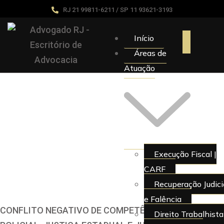
RJ 21 99811-6211 / SP 11 93621-3193
Início
Áreas de
Atuação
Execução Fiscal |
CARF
Recuperação Judici
e Falência
CONFLITO NEGATIVO DE COMPETÊNCIA. INQUÉRITO
Direito Trabalhista