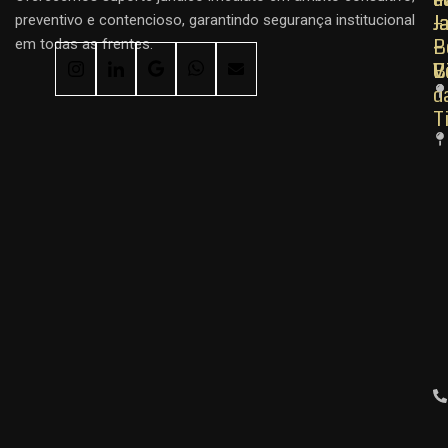
J
J
–
preventivo e contencioso, garantindo segurança institucional
–
–
B
em todas as frentes.
C
B
V
d
T