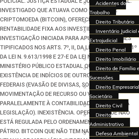
POLICIAL. JUSTIÇA ESTADUAL E JUSTIÇA FEDERAL.
Acidentes do
INVESTIGADO QUE ATUAVA COMO TRADER DE
Trabalho
CRIPTOMOEDA (BITCOIN), OFERECENDO
Direito Tributário
RENTABILIDADE FIXA AOS INVESTIDORES.
Inventário Judicial 
INVESTIGAÇÃO INICIADA PARA APURAR OS CRIMES
Extrajudicial
TIPIFICADOS NOS ARTS. 7º, II, DA LEI N. 7.492/1986, 1º
Direito Penal
DA LEI N. 9.613/1998 E 27-E DA LEI N. 6.385/1976.
Direito Imobiliário
MINISTÉRIO PÚBLICO ESTADUAL QUE CONCLUIU PELA
Direito de Família 
EXISTÊNCIA DE INDÍCIOS DE OUTROS CRIMES
Sucessões
FEDERAIS (EVASÃO DE DIVISAS, SONEGAÇÃO FISCAL E
Direito Empresarial
MOVIMENTAÇÃO DE RECURSO OU VALOR
Societário
PARALELAMENTE À CONTABILIDADE EXIGIDA PELA
Direito Civil
LEGISLAÇÃO). INEXISTÊNCIA. OPERAÇÃO QUE NÃO
Direito
ESTÁ REGULADA PELO ORDENAMENTO JURÍDICO
Administrativo
PÁTRIO. BITCOIN QUE NÃO TEM NATUREZA DE MOEDA
Defesa Ambiental