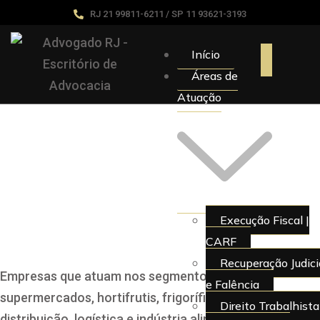
RJ 21 99811-6211 / SP 11 93621-3193
Início
Áreas de
Atuação
Execução Fiscal |
CARF
Recuperação Judici
Empresas que atuam nos segmentos de
e Falência
supermercados, hortifrutis, frigoríficos, centros de
Direito Trabalhista
distribuição, logística e indústria alimentícia