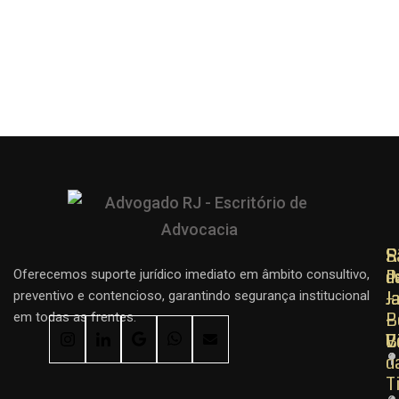
R
R
S
d
d
P
Oferecemos suporte jurídico imediato em âmbito consultivo,
J
J
–
preventivo e contencioso, garantindo segurança institucional
–
–
B
em todas as frentes.
C
B
V
d
T