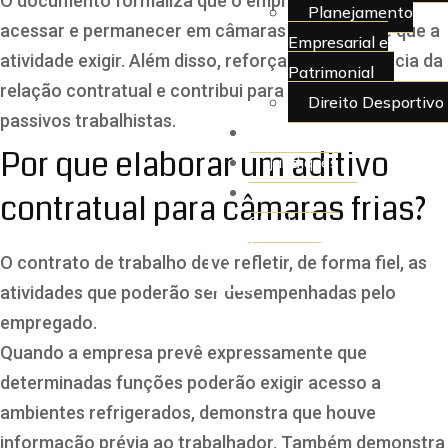
O documento formaliza que o empregado poderá
Planejamento
acessar e permanecer em câmaras frias sempre que a
Empresarial e
atividade exigir. Além disso, reforça a transparência da
Patrimonial
relação contratual e contribui para a redução de
Direito Desportivo
passivos trabalhistas.
Artigos
Por que elaborar um aditivo
Juridiquês
> Área do
contratual para câmaras frias?
Cliente
O contrato de trabalho deve refletir, de forma fiel, as
X
atividades que poderão ser desempenhadas pelo
empregado.
Quando a empresa prevê expressamente que
determinadas funções poderão exigir acesso a
ambientes refrigerados, demonstra que houve
informação prévia ao trabalhador. Também demonstra