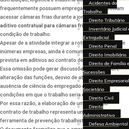
Acidentes do
frequentemente possuem empregados que precisam
Trabalho
acessar câmaras frias durante a jornada de trabalho, o
Direito Tributário
aditivo contratual para câmaras frias
formaliza essa
Inventário Judicial 
condição de trabalho.
Extrajudicial
Apesar de a atividade integrar a rotina operacional de
Direito Penal
inúmeras empresas, ainda é comum que ela não esteja
Direito Imobiliário
prevista em aditivos ao contrato de trabalho.
Direito de Família 
Essa omissão pode gerar discussões futuras sobre
Sucessões
alteração das funções, desvio de atividades ou
Direito Empresarial
ausência de ciência do empregado quanto às
Societário
condições em que o trabalho seria executado.
Direito Civil
Por essa razão, a elaboração de um aditivo ao
Direito
contrato de trabalho representa uma importante
Administrativo
ferramenta de prevenção trabalhista.
Defesa Ambiental