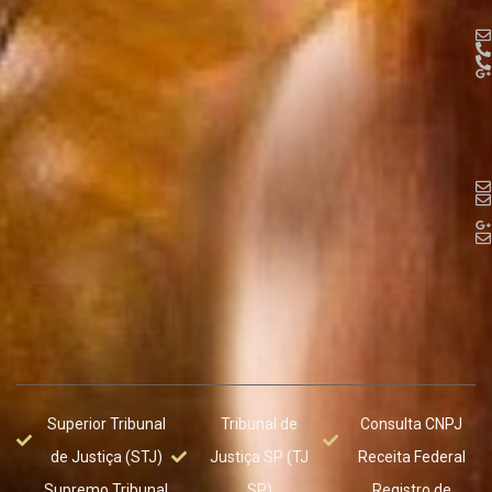
Superior Tribunal
Tribunal de
Consulta CNPJ
de Justiça (STJ)
Justiça SP (TJ
Receita Federal
Supremo Tribunal
SP)
Registro de