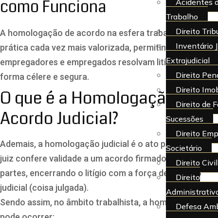
como Funciona
Acidentes 
Trabalho
Direito Trib
A homologação de acordo na esfera trabalhista é uma
Inventário J
prática cada vez mais valorizada, permitindo que
Extrajudicial
empregadores e empregados resolvam litígios de
Direito Pen
forma célere e segura.
Direito Imob
O que é a Homologação de
Direito de F
Acordo Judicial?
Sucessões
Direito Emp
Ademais, a homologação judicial é o ato pelo qual o
Societário
juiz confere validade a um acordo firmado entre as
Direito Civil
partes, encerrando o litígio com a força de decisão
Direito
judicial (coisa julgada).
Administrativ
Sendo assim, no âmbito trabalhista, a homologação
Defesa Amb
pode ocorrer: