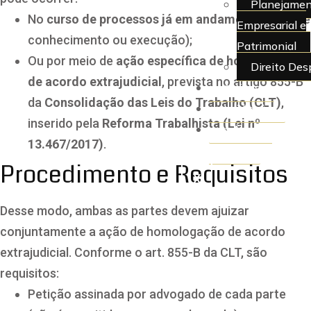
Planejamen
No
curso de processos já em andamento
(fase de
Empresarial e
conhecimento ou execução);
Patrimonial
Ou por meio de
ação específica de homologação
Direito Des
de acordo extrajudicial
, prevista no artigo 855-B
Artigos
da
Consolidação das Leis do Trabalho (CLT)
,
Juridiquês
inserido pela
Reforma Trabalhista (Lei nº
> Área do
13.467/2017)
.
Cliente
Procedimento e Requisitos
X
Desse modo, ambas as partes devem ajuizar
conjuntamente a ação de homologação de acordo
extrajudicial. Conforme o art. 855-B da CLT, são
requisitos:
Petição assinada por advogado de cada parte