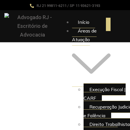
RJ 21 99811-6211 / SP 11 93621-3193
Início
Áreas de
Atuação
Execução Fiscal |
CARF
Recuperação Judici
e Falência
Direito Trabalhista