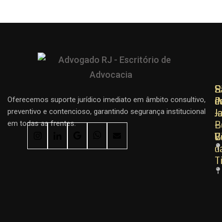
R
R
S
d
d
P
Oferecemos suporte jurídico imediato em âmbito consultivo,
J
J
–
preventivo e contencioso, garantindo segurança institucional
–
–
B
em todas as frentes.
C
B
V
d
T