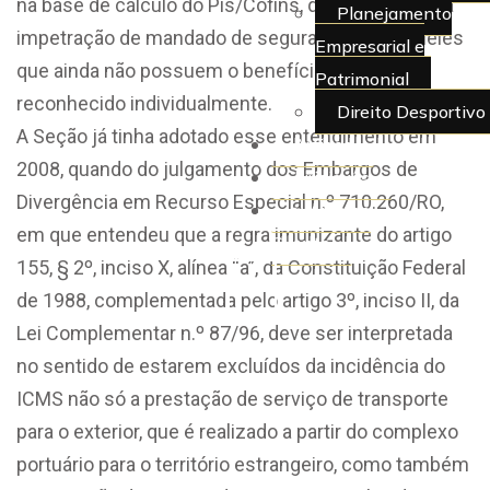
na base de cálculo do Pis/Cofins, quanto permite a
Planejamento
impetração de mandado de segurança para aqueles
Empresarial e
que ainda não possuem o benefício fiscal
Patrimonial
reconhecido individualmente.
Direito Desportivo
A Seção já tinha adotado esse entendimento em
Artigos
2008, quando do julgamento dos Embargos de
Juridiquês
Divergência em Recurso Especial n.º 710.260/RO,
> Área do
em que entendeu que a regra imunizante do artigo
Cliente
155, § 2º, inciso X, alínea “a”, da Constituição Federal
X
de 1988, complementada pelo artigo 3º, inciso II, da
Lei Complementar n.º 87/96, deve ser interpretada
no sentido de estarem excluídos da incidência do
ICMS não só a prestação de serviço de transporte
para o exterior, que é realizado a partir do complexo
portuário para o território estrangeiro, como também