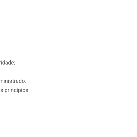
ridade;
ministrado.
 princípios: