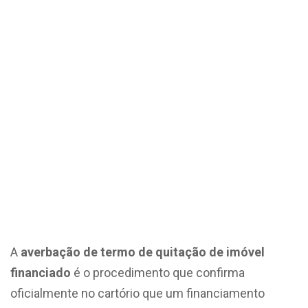
Averbação de termo
de quitação de
imóvel financiado:
entenda como
regularizar o seu
imóvel
A
averbação de termo de quitação de imóvel
financiado
é o procedimento que confirma
oficialmente no cartório que um financiamento