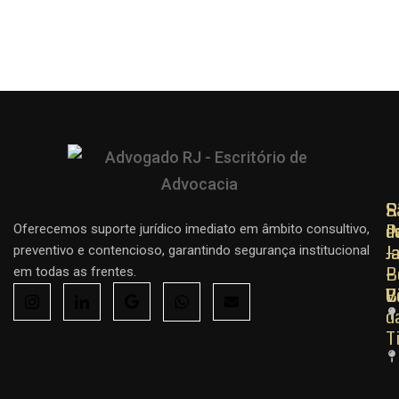
R
R
S
d
d
P
Oferecemos suporte jurídico imediato em âmbito consultivo,
J
J
–
preventivo e contencioso, garantindo segurança institucional
–
–
B
em todas as frentes.
C
B
V
d
T